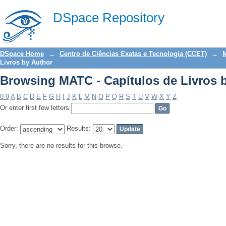
Browsing MATC - Capítulos de Livros 
DSpace Repository
DSpace Home
→
Centro de Ciências Exatas e Tecnologia (CCET)
→
M
Livros by Author
Browsing MATC - Capítulos de Livros 
0-9
A
B
C
D
E
F
G
H
I
J
K
L
M
N
O
P
Q
R
S
T
U
V
W
X
Y
Z
Or enter first few letters:
Order:
Results:
Sorry, there are no results for this browse.