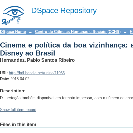
Cinema e política da boa vizinhança: a
DSpace Repository
DSpace Home
→
Centro de Ciências Humanas e Sociais (CCHS)
→
H
Cinema e política da boa vizinhança: 
Disney ao Brasil
Hernandez, Pablo Santos Ribeiro
URI:
http://hdl.handle.net/unirio/11966
Date:
2015-04-02
Description:
Dissertação também disponível em formato impresso, com o número de ch
Show full item record
Files in this item