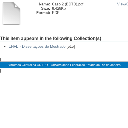
Name:
Caso 2 (BDTD).pdf
View/
Size:
8.429Kb
Format:
PDF
This item appears in the following Collection(s)
ENFE - Dissertações de Mestrado
[515]
|
Biblioteca Central da UNIRIO - Universidade Federal do Estado do Rio de Janeiro
|