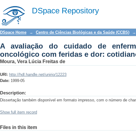
A avaliação do cuidado de enfermagem
DSpace Repository
cotidiano da enfermagem
DSpace Home
→
Centro de Ciências Biológicas e da Saúde (CCBS)
→
A avaliação do cuidado de enfer
oncológico com feridas e dor: cotidi
Moura, Vera Lúcia Freitas de
URI:
http://hdl.handle.net/unirio/12223
Date:
1999-05
Description:
Dissertação também disponível em formato impresso, com o número de c
Show full item record
Files in this item