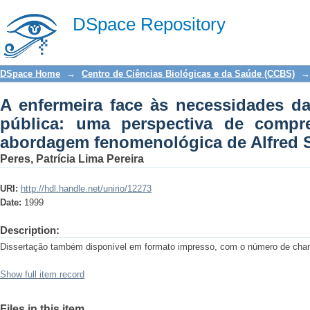
A enfermeira face às necessidades da 
DSpace Repository
de compreensão apoiada na abordagem
DSpace Home
→
Centro de Ciências Biológicas e da Saúde (CCBS)
→
A enfermeira face às necessidades d
pública: uma perspectiva de compr
abordagem fenomenológica de Alfred 
Peres, Patrícia Lima Pereira
URI:
http://hdl.handle.net/unirio/12273
Date:
1999
Description:
Dissertação também disponível em formato impresso, com o número de c
Show full item record
Files in this item