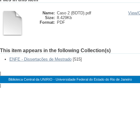
Name:
Caso 2 (BDTD).pdf
View/
Size:
8.429Kb
Format:
PDF
This item appears in the following Collection(s)
ENFE - Dissertações de Mestrado
[515]
|
Biblioteca Central da UNIRIO - Universidade Federal do Estado do Rio de Janeiro
|