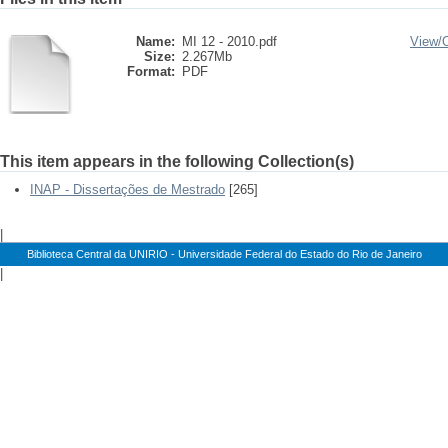
Name:
MI 12 - 2010.pdf
View/
Size:
2.267Mb
Format:
PDF
This item appears in the following Collection(s)
INAP - Dissertações de Mestrado
[265]
|
Biblioteca Central da UNIRIO - Universidade Federal do Estado do Rio de Janeiro
|