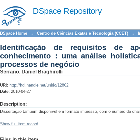
Identificação de requisitos de apoi
DSpace Repository
holística e intencional dos processos 
DSpace Home
→
Centro de Ciências Exatas e Tecnologia (CCET)
→
I
Identificação de requisitos de 
conhecimento : uma análise holístic
processos de negócio
Serrano, Daniel Braghirolli
URI:
http://hdl.handle.net/unirio/12862
Date:
2010-04-27
Description:
Dissertação também disponível em formato impresso, com o número de cha
Show full item record
Files in this item