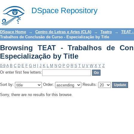
Browsing TEAT - Trabalhos de Conclusã
DSpace Repository
DSpace Home
→
Centro de Letras e Artes (CLA)
→
Teatro
→
TEAT -
Trabalhos de Conclusão de Curso - Especialização by Title
Browsing TEAT - Trabalhos de Con
Especialização by Title
0-9
A
B
C
D
E
F
G
H
I
J
K
L
M
N
O
P
Q
R
S
T
U
V
W
X
Y
Z
Or enter first few letters:
Sort by:
Order:
Results:
Sorry, there are no results for this browse.