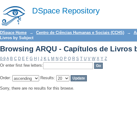
Browsing ARQU - Capítulos de Livros 
DSpace Repository
DSpace Home
→
Centro de Ciências Humanas e Sociais (CCHS)
→
A
Livros by Subject
Browsing ARQU - Capítulos de Livros 
0-9
A
B
C
D
E
F
G
H
I
J
K
L
M
N
O
P
Q
R
S
T
U
V
W
X
Y
Z
Or enter first few letters:
Order:
Results:
Sorry, there are no results for this browse.