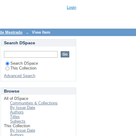
trução e validação de
Login
 de Mestrado
→
View Item
Search DSpace
Search DSpace
This Collection
Advanced Search
Browse
All of DSpace
Communities & Collections
By Issue Date
Authors
Titles
Subjects
This Collection
By Issue Date
Authors