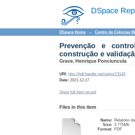
Prevenção e controle
DSpace Repo
vídeos educativos em
DSpace Home
→
Centro de Ciências B
Prevenção e contro
construção e validaç
Grave, Henrique Ponciuncula
URI:
http://hdl.handle.net/unirio/13143
Date:
2021-12-17
Show full item record
Files in this item
Name:
Relatório da
Size:
3.775Mb
Format:
PDF