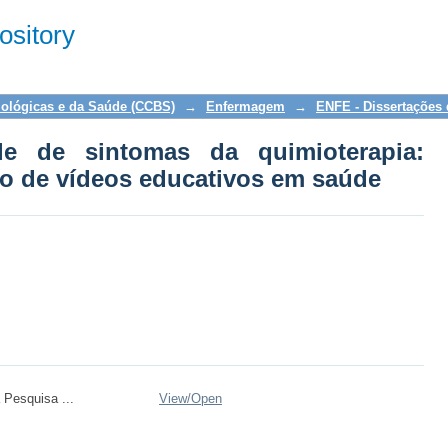
 de sintomas da quimioterapia: cons
sitory
 saúde
iológicas e da Saúde (CCBS)
→
Enfermagem
→
ENFE - Dissertações
le de sintomas da quimioterapia:
ão de vídeos educativos em saúde
 Pesquisa ...
View/
Open