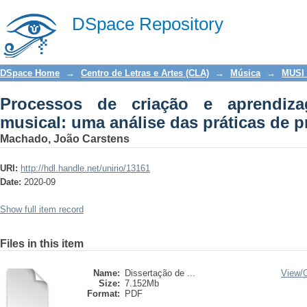
Processos de criação e aprendizag
DSpace Repository
práticas de produtores musicais
DSpace Home
→
Centro de Letras e Artes (CLA)
→
Música
→
MUSI 
Processos de criação e aprendiz
musical: uma análise das práticas de 
Machado, João Carstens
URI:
http://hdl.handle.net/unirio/13161
Date:
2020-09
Show full item record
Files in this item
Name:
Dissertação de ...
View/
Size:
7.152Mb
Format:
PDF