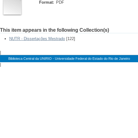
Format:
PDF
This item appears in the following Collection(s)
NUTR - Dissertações Mestrado
[122]
|
Biblioteca Central da UNIRIO - Universidade Federal do Estado do Rio de Janeiro
|