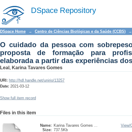
O cuidado da pessoa com sobrepeso
DSpace Repository
para profissionais da saúde elaborada
SUS
DSpace Home
→
Centro de Ciências Biológicas e da Saúde (CCBS)
→
O cuidado da pessoa com sobrepeso
proposta de formação para profi
elaborada a partir das experiências d
Leal, Karina Tavares Gomes
URI:
http://hdl.handle.net/unirio/13257
Date:
2021-03-12
Show full item record
Files in this item
Name:
Karina Tavares Gomes ...
View/
Size:
737.5Kb