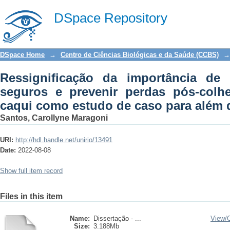
Ressignificação da importância de pr
DSpace Repository
pós-colheita na Covid-19: o caqui co
DSpace Home
→
Centro de Ciências Biológicas e da Saúde (CCBS)
→
Ressignificação da importância de 
seguros e prevenir perdas pós-colhe
caqui como estudo de caso para além
Santos, Carollyne Maragoni
URI:
http://hdl.handle.net/unirio/13491
Date:
2022-08-08
Show full item record
Files in this item
Name:
Dissertação - ...
View/
Size:
3.188Mb