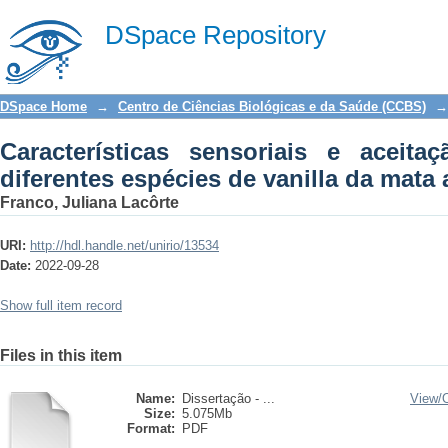
Características sensoriais e aceitação 
DSpace Repository
da mata atlântica brasileira
DSpace Home
→
Centro de Ciências Biológicas e da Saúde (CCBS)
→
Características sensoriais e aceita
diferentes espécies de vanilla da mata a
Franco, Juliana Lacôrte
URI:
http://hdl.handle.net/unirio/13534
Date:
2022-09-28
Show full item record
Files in this item
Name:
Dissertação - ...
View/
Size:
5.075Mb
Format:
PDF