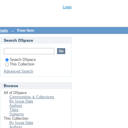
adas a seu consumo e
Login
os adultos
trado
→
View Item
Search DSpace
Search DSpace
This Collection
Advanced Search
Browse
All of DSpace
Communities & Collections
By Issue Date
Authors
Titles
Subjects
This Collection
By Issue Date
Authors