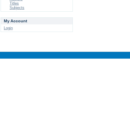
Titles
Subjects
My Account
Login