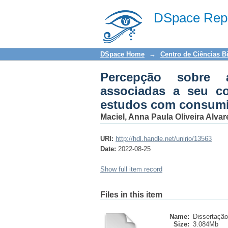
Percepção sobre ali
DSpace Repo
uso da neurociência 
DSpace Home
→
Centro de Ciências B
Percepção sobre a
associadas a seu c
estudos com consumid
Maciel, Anna Paula Oliveira Alvar
URI:
http://hdl.handle.net/unirio/13563
Date:
2022-08-25
Show full item record
Files in this item
Name:
Dissertação
Size:
3.084Mb