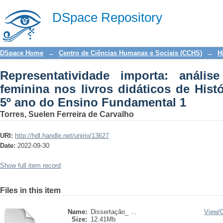
Representatividade importa: análi
DSpace Repository
didáticos de História voltados para o
DSpace Home
→
Centro de Ciências Humanas e Sociais (CCHS)
→
H
Representatividade importa: anális
feminina nos livros didáticos de Hist
5º ano do Ensino Fundamental 1
Torres, Suelen Ferreira de Carvalho
URI:
http://hdl.handle.net/unirio/13627
Date:
2022-09-30
Show full item record
Files in this item
Name:
Dissertação_ ...
View/
Size:
12.41Mb