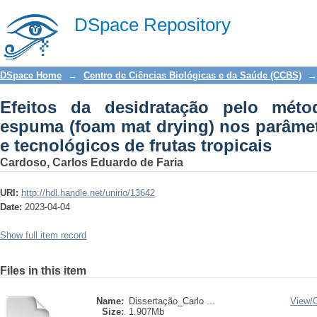
Efeitos da desidratação pelo método 
DSpace Repository
parâmetros físico-químicos e tecnológi
DSpace Home
→
Centro de Ciências Biológicas e da Saúde (CCBS)
→
Efeitos da desidratação pelo mé
espuma (foam mat drying) nos parâmet
e tecnológicos de frutas tropicais
Cardoso, Carlos Eduardo de Faria
URI:
http://hdl.handle.net/unirio/13642
Date:
2023-04-04
Show full item record
Files in this item
Name:
Dissertação_Carlo ...
View/
Size:
1.907Mb