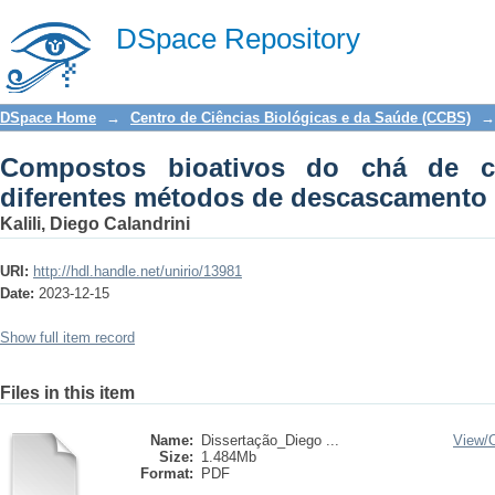
Compostos bioativos do chá de cás
DSpace Repository
descascamento
DSpace Home
→
Centro de Ciências Biológicas e da Saúde (CCBS)
→
Compostos bioativos do chá de c
diferentes métodos de descascamento
Kalili, Diego Calandrini
URI:
http://hdl.handle.net/unirio/13981
Date:
2023-12-15
Show full item record
Files in this item
Name:
Dissertação_Diego ...
View/
Size:
1.484Mb
Format:
PDF