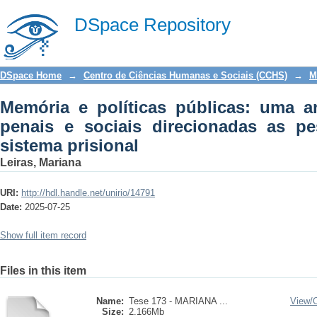
Memória e políticas públicas: uma
DSpace Repository
direcionadas as pessoas egressas do s
DSpace Home
→
Centro de Ciências Humanas e Sociais (CCHS)
→
M
Memória e políticas públicas: uma an
penais e sociais direcionadas as p
sistema prisional
Leiras, Mariana
URI:
http://hdl.handle.net/unirio/14791
Date:
2025-07-25
Show full item record
Files in this item
Name:
Tese 173 - MARIANA ...
View/
Size:
2.166Mb