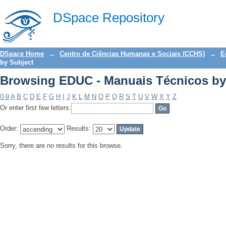
Browsing EDUC - Manuais Técnicos by
DSpace Repository
DSpace Home
→
Centro de Ciências Humanas e Sociais (CCHS)
→
E
by Subject
Browsing EDUC - Manuais Técnicos by
0-9
A
B
C
D
E
F
G
H
I
J
K
L
M
N
O
P
Q
R
S
T
U
V
W
X
Y
Z
Or enter first few letters:
Order:
Results:
Sorry, there are no results for this browse.