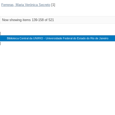
Ferreras, Maria Verónica Secreto
[1]
Now showing items 139-158 of 521
|
Biblioteca Central da UNIRIO - Universidade Federal do Estado do Rio de Janeiro
|