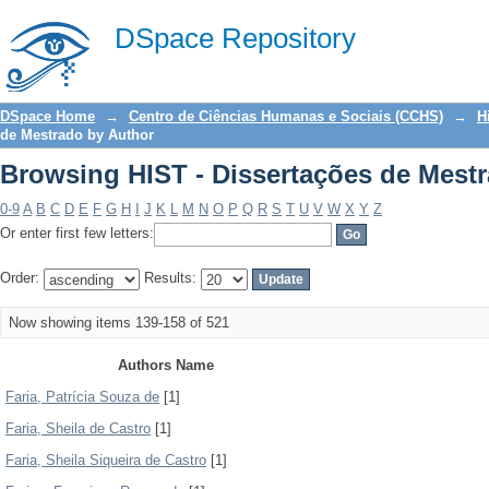
Browsing HIST - Dissertações de Mest
DSpace Repository
DSpace Home
→
Centro de Ciências Humanas e Sociais (CCHS)
→
H
de Mestrado by Author
Browsing HIST - Dissertações de Mest
0-9
A
B
C
D
E
F
G
H
I
J
K
L
M
N
O
P
Q
R
S
T
U
V
W
X
Y
Z
Or enter first few letters:
Order:
Results:
Now showing items 139-158 of 521
Authors Name
Faria, Patrícia Souza de
[1]
Faria, Sheila de Castro
[1]
Faria, Sheila Siqueira de Castro
[1]