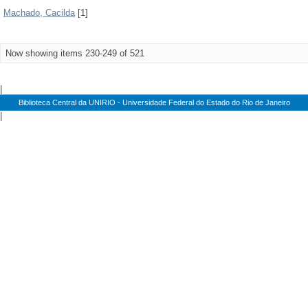
Machado, Cacilda
[1]
Now showing items 230-249 of 521
|
Biblioteca Central da UNIRIO - Universidade Federal do Estado do Rio de Janeiro
|