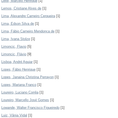
Leite, Marcelo Henrique
[1]
Lemos, Cristiane Alves de
[1]
Lima, Alexandre Carneiro Cerqueira
[1]
Lima, Edson Silva de
[1]
Lima, Fábio Carneiro Mendonça de
[1]
Lima, Ivana Stolze
[1]
Limoncic, Flavio
[5]
Limoncic, Flávio
[9]
Lisboa, André Aguiar
[1]
Lopes, Fábio Henrique
[1]
Lopes, Janaina Christina Perrayon
[1]
Lopes, Mariana Franco
[1]
Loureiro, Luciano Corrêa
[1]
Loureiro, Marcello José Gomes
[1]
Lowande, Walter Francisco Figueiredo
[1]
Luiz, Vânia Vidal
[1]