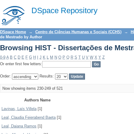
Browsing HIST - Dissertações de Mest
DSpace Repository
DSpace Home
→
Centro de Ciências Humanas e Sociais (CCHS)
→
H
de Mestrado by Author
Browsing HIST - Dissertações de Mest
0-9
A
B
C
D
E
F
G
H
I
J
K
L
M
N
O
P
Q
R
S
T
U
V
W
X
Y
Z
Or enter first few letters:
Order:
Results:
Now showing items 230-249 of 521
Authors Name
Lavinas, Laís Villela
[1]
Leal, Claudia Feierabend Baeta
[1]
Leal, Daiana Ramos
[1]