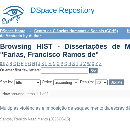
Browsing HIST - Dissertações de Mes
DSpace Repository
de"
DSpace Home
→
Centro de Ciências Humanas e Sociais (CCHS)
→
H
de Mestrado by Author
Browsing HIST - Dissertações de M
"Farias, Francisco Ramos de"
0-9
A
B
C
D
E
F
G
H
I
J
K
L
M
N
O
P
Q
R
S
T
U
V
W
X
Y
Z
Or enter first few letters:
Sort by:
Order:
Results:
Now showing items 1-1 of 1
Múltiplas violências e imposição de esquecimento da escravid
Santos, Renildo Nascimento
(
2023-03-15
)