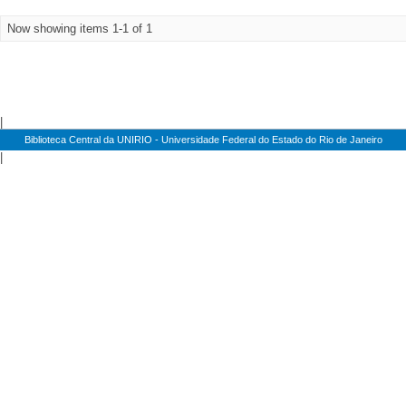
Now showing items 1-1 of 1
|
Biblioteca Central da UNIRIO - Universidade Federal do Estado do Rio de Janeiro
|