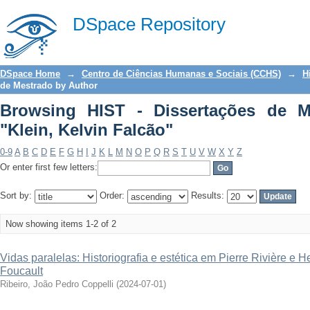
Browsing HIST - Dissertações de Mestr
DSpace Repository
DSpace Home
→
Centro de Ciências Humanas e Sociais (CCHS)
→
H
de Mestrado by Author
Browsing HIST - Dissertações de M
"Klein, Kelvin Falcão"
0-9
A
B
C
D
E
F
G
H
I
J
K
L
M
N
O
P
Q
R
S
T
U
V
W
X
Y
Z
Or enter first few letters:
Sort by:
Order:
Results:
Now showing items 1-2 of 2
Vidas paralelas: Historiografia e estética em Pierre Rivière e 
Foucault
Ribeiro, João Pedro Coppelli
(
2024-07-01
)