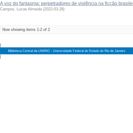
A voz do fantasma: perpetradores de violência na ficção brasi
Campos, Lucas Almeida
(
2022-03-28
)
Now showing items 1-2 of 2
|
Biblioteca Central da UNIRIO - Universidade Federal do Estado do Rio de Janeiro
|