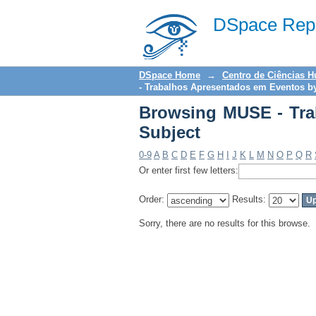
Browsing MUSE - Tra
DSpace Repo
DSpace Home
→
Centro de Ciências 
- Trabalhos Apresentados em Eventos b
Browsing MUSE - Tra
Subject
0-9
A
B
C
D
E
F
G
H
I
J
K
L
M
N
O
P
Q
R
Or enter first few letters:
Order:
Results:
Sorry, there are no results for this browse.