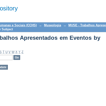
balhos Apresentados em Eventos by Su
sitory
Humanas e Sociais (CCHS)
→
Museologia
→
MUSE - Trabalhos Apres
y Subject
balhos Apresentados em Eventos by
S
T
U
V
W
X
Y
Z