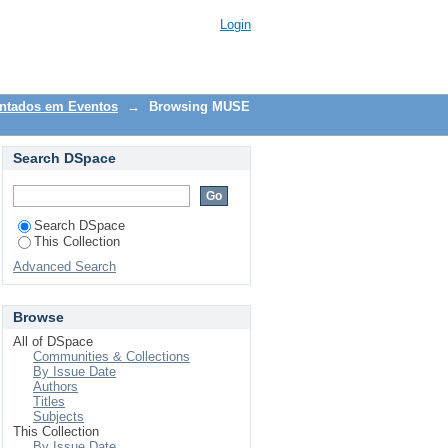
bject
Login
entados em Eventos
→
Browsing MUSE
Search DSpace
Search DSpace
This Collection
Advanced Search
Browse
All of DSpace
Communities & Collections
By Issue Date
Authors
Titles
Subjects
This Collection
By Issue Date