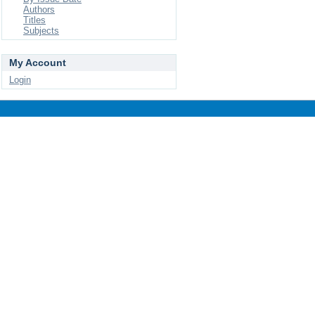
Authors
Titles
Subjects
My Account
Login