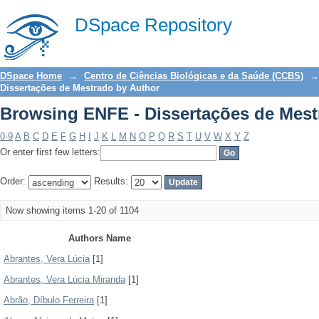
Browsing ENFE - Dissertações de Mest
DSpace Repository
DSpace Home
→
Centro de Ciências Biológicas e da Saúde (CCBS)
→
Dissertações de Mestrado by Author
Browsing ENFE - Dissertações de Mest
0-9
A
B
C
D
E
F
G
H
I
J
K
L
M
N
O
P
Q
R
S
T
U
V
W
X
Y
Z
Or enter first few letters:
Order:
Results:
Now showing items 1-20 of 1104
Authors Name
Abrantes, Vera Lúcia
[1]
Abrantes, Vera Lúcia Miranda
[1]
Abrão, Díbulo Ferreira
[1]