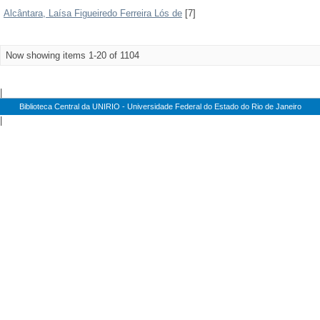
Alcântara, Laísa Figueiredo Ferreira Lós de
[7]
Now showing items 1-20 of 1104
|
Biblioteca Central da UNIRIO - Universidade Federal do Estado do Rio de Janeiro
|