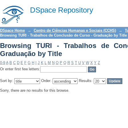
Browsing TURI - Trabalhos de Conclus
DSpace Repository
DSpace Home
→
Centro de Ciências Humanas e Sociais (CCHS)
→
T
Browsing TURI - Trabalhos de Conclusão de Curso - Graduação by Title
Browsing TURI - Trabalhos de Con
Graduação by Title
0-9
A
B
C
D
E
F
G
H
I
J
K
L
M
N
O
P
Q
R
S
T
U
V
W
X
Y
Z
Or enter first few letters:
Sort by:
Order:
Results:
Sorry, there are no results for this browse.