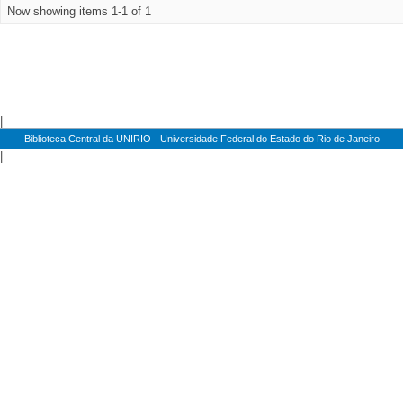
Now showing items 1-1 of 1
|
Biblioteca Central da UNIRIO - Universidade Federal do Estado do Rio de Janeiro
|