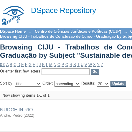
Browsing CIJU - Trabalhos de Conc
DSpace Repository
"Sustainable development"
DSpace Home
→
Centro de Ciências Jurídicas e Políticas (CCJP)
→
Browsing CIJU - Trabalhos de Conclusão de Curso - Graduação by Subj
Browsing CIJU - Trabalhos de Con
Graduação by Subject "Sustainable d
0-9
A
B
C
D
E
F
G
H
I
J
K
L
M
N
O
P
Q
R
S
T
U
V
W
X
Y
Z
Or enter first few letters:
Sort by:
Order:
Results:
Now showing items 1-1 of 1
NUDGE IN RIO
Andre, Pedro
(
2022
)