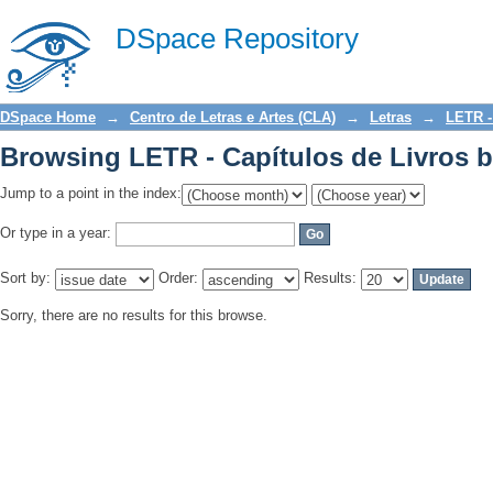
Browsing LETR - Capítulos de Livros b
DSpace Repository
DSpace Home
→
Centro de Letras e Artes (CLA)
→
Letras
→
LETR -
Browsing LETR - Capítulos de Livros b
Jump to a point in the index:
Or type in a year:
Sort by:
Order:
Results:
Sorry, there are no results for this browse.