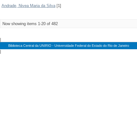
Andrade, Nivea Maria da Silva
[1]
Now showing items 1-20 of 482
|
Biblioteca Central da UNIRIO - Universidade Federal do Estado do Rio de Janeiro
|