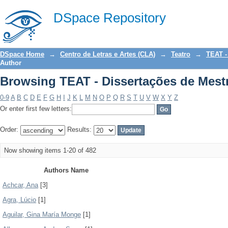
Browsing TEAT - Dissertações de Mest
DSpace Repository
DSpace Home
→
Centro de Letras e Artes (CLA)
→
Teatro
→
TEAT -
Author
Browsing TEAT - Dissertações de Mest
0-9
A
B
C
D
E
F
G
H
I
J
K
L
M
N
O
P
Q
R
S
T
U
V
W
X
Y
Z
Or enter first few letters:
Order:
Results:
Now showing items 1-20 of 482
Authors Name
Achcar, Ana
[3]
Agra, Lúcio
[1]
Aguilar, Gina María Monge
[1]