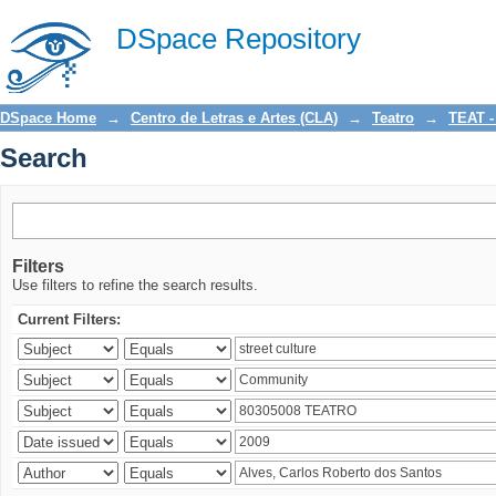
Search
DSpace Repository
DSpace Home
→
Centro de Letras e Artes (CLA)
→
Teatro
→
TEAT -
Search
Filters
Use filters to refine the search results.
Current Filters: