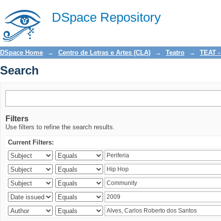
Search
DSpace Repository
DSpace Home
→
Centro de Letras e Artes (CLA)
→
Teatro
→
TEAT -
Search
Filters
Use filters to refine the search results.
Current Filters: