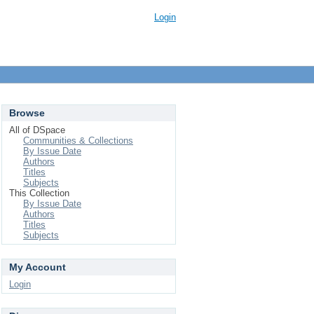
Login
Browse
All of DSpace
Communities & Collections
By Issue Date
Authors
Titles
Subjects
This Collection
By Issue Date
Authors
Titles
Subjects
My Account
Login