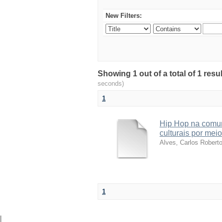
New Filters:
Showing 1 out of a total of 1 res
seconds)
1
Hip Hop na comun
culturais por meio
Alves, Carlos Robert
1
|