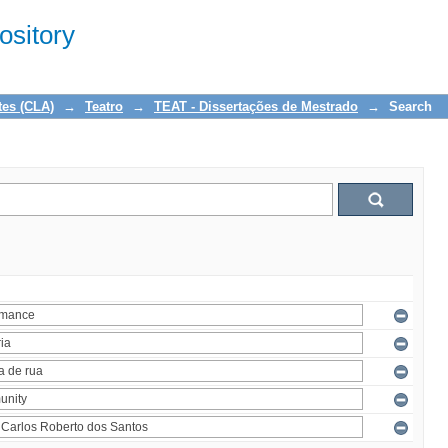
sitory
tes (CLA)
→
Teatro
→
TEAT - Dissertações de Mestrado
→
Search