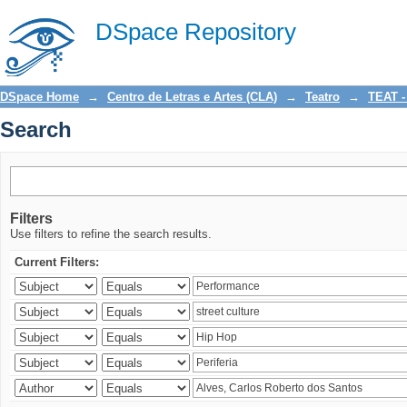
Search
DSpace Repository
DSpace Home
→
Centro de Letras e Artes (CLA)
→
Teatro
→
TEAT -
Search
Filters
Use filters to refine the search results.
Current Filters: