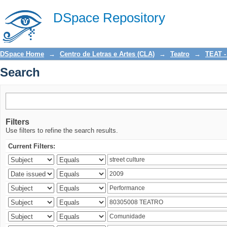
Search
DSpace Repository
DSpace Home
→
Centro de Letras e Artes (CLA)
→
Teatro
→
TEAT -
Search
Filters
Use filters to refine the search results.
Current Filters: