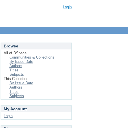
Login
Browse
All of DSpace
Communities & Collections
By Issue Date
Authors
Titles
Subjects
This Collection
By Issue Date
Authors
Titles
Subjects
My Account
Login