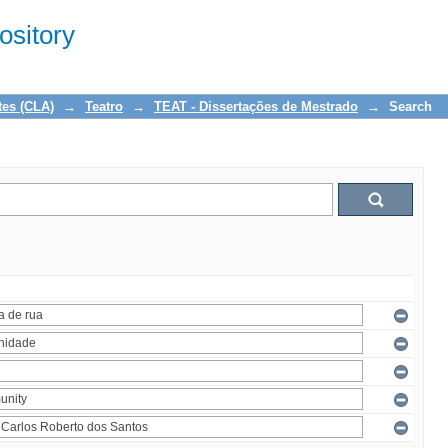
sitory
tes (CLA)
→
Teatro
→
TEAT - Dissertações de Mestrado
→
Search