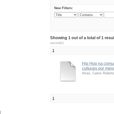
New Filters:
Showing 1 out of a total of 1 res
seconds)
1
Hip Hop na comun
culturais por meio
Alves, Carlos Robert
1
|