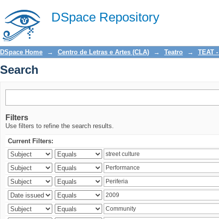
Search
DSpace Repository
DSpace Home
→
Centro de Letras e Artes (CLA)
→
Teatro
→
TEAT -
Search
Filters
Use filters to refine the search results.
Current Filters: