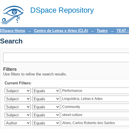
Search
DSpace Repository
DSpace Home
→
Centro de Letras e Artes (CLA)
→
Teatro
→
TEAT -
Search
Filters
Use filters to refine the search results.
Current Filters: