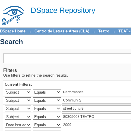
Search
DSpace Repository
DSpace Home
→
Centro de Letras e Artes (CLA)
→
Teatro
→
TEAT -
Search
Filters
Use filters to refine the search results.
Current Filters: