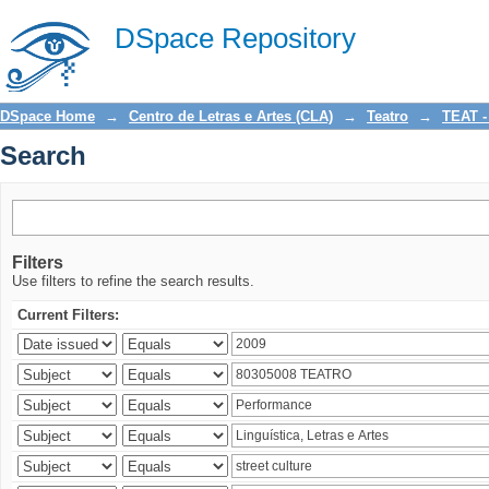
Search
DSpace Repository
DSpace Home
→
Centro de Letras e Artes (CLA)
→
Teatro
→
TEAT -
Search
Filters
Use filters to refine the search results.
Current Filters: