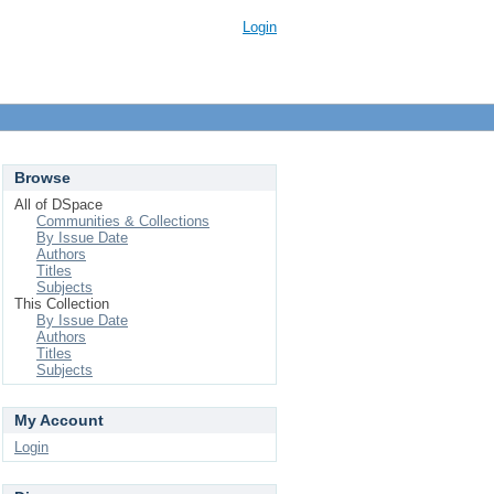
Login
Browse
All of DSpace
Communities & Collections
By Issue Date
Authors
Titles
Subjects
This Collection
By Issue Date
Authors
Titles
Subjects
My Account
Login