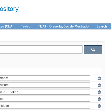
sitory
tes (CLA)
→
Teatro
→
TEAT - Dissertações de Mestrado
→
Search