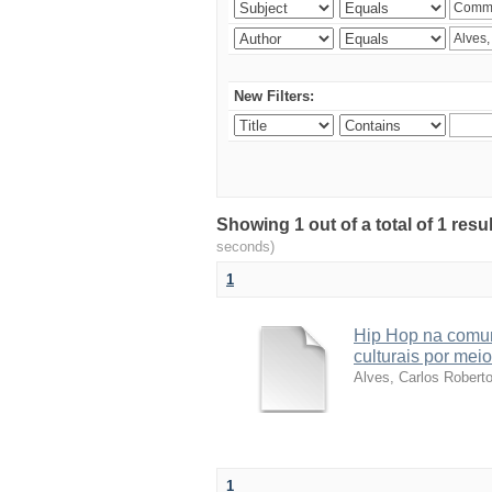
New Filters:
Showing 1 out of a total of 1 res
seconds)
1
Hip Hop na comun
culturais por meio
Alves, Carlos Robert
1