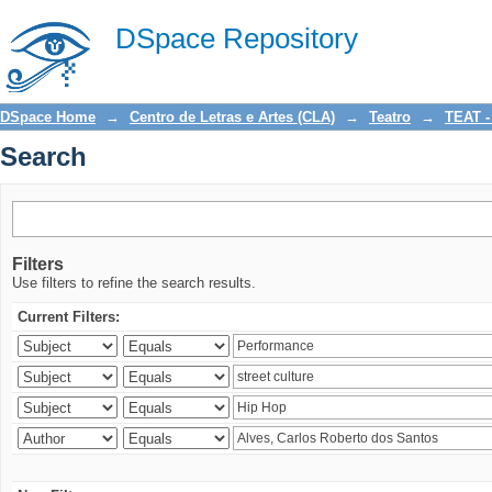
Search
DSpace Repository
DSpace Home
→
Centro de Letras e Artes (CLA)
→
Teatro
→
TEAT -
Search
Filters
Use filters to refine the search results.
Current Filters: