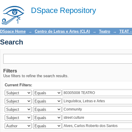
Search
DSpace Repository
DSpace Home
→
Centro de Letras e Artes (CLA)
→
Teatro
→
TEAT -
Search
Filters
Use filters to refine the search results.
Current Filters: