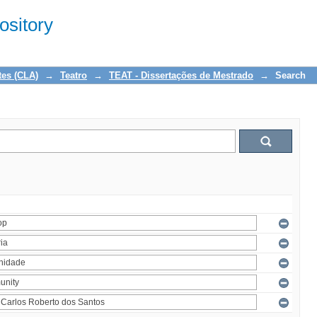
sitory
tes (CLA)
→
Teatro
→
TEAT - Dissertações de Mestrado
→
Search