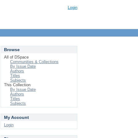
Login
Browse
All of DSpace
Communities & Collections
By Issue Date
Authors
Titles
Subjects
This Collection
By Issue Date
Authors
Titles
Subjects
My Account
Login