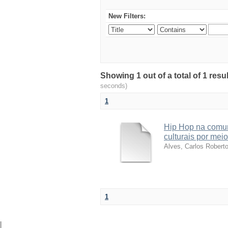
New Filters:
Showing 1 out of a total of 1 res
seconds)
1
Hip Hop na comun
culturais por meio
Alves, Carlos Robert
1
|