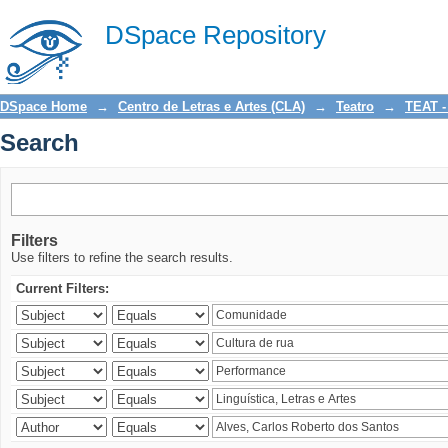
Search
DSpace Repository
DSpace Home
→
Centro de Letras e Artes (CLA)
→
Teatro
→
TEAT -
Search
Filters
Use filters to refine the search results.
Current Filters: