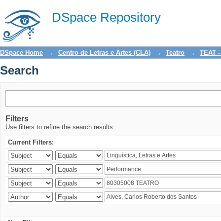
Search
DSpace Repository
DSpace Home
→
Centro de Letras e Artes (CLA)
→
Teatro
→
TEAT -
Search
Filters
Use filters to refine the search results.
Current Filters: