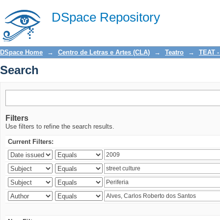
Search
DSpace Repository
DSpace Home
→
Centro de Letras e Artes (CLA)
→
Teatro
→
TEAT -
Search
Filters
Use filters to refine the search results.
Current Filters: