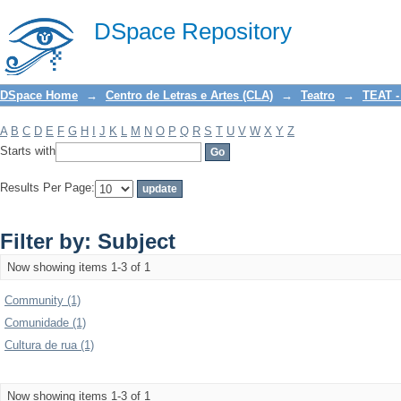
Filter by: Subject
DSpace Repository
DSpace Home
→
Centro de Letras e Artes (CLA)
→
Teatro
→
TEAT -
A
B
C
D
E
F
G
H
I
J
K
L
M
N
O
P
Q
R
S
T
U
V
W
X
Y
Z
Starts with
Results Per Page:
Filter by: Subject
Now showing items 1-3 of 1
Community (1)
Comunidade (1)
Cultura de rua (1)
Now showing items 1-3 of 1