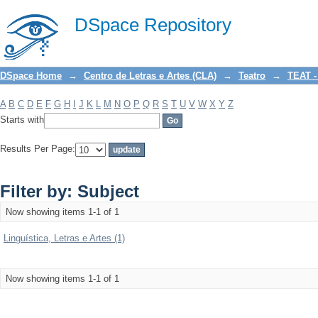
Filter by: Subject
DSpace Repository
DSpace Home
→
Centro de Letras e Artes (CLA)
→
Teatro
→
TEAT -
A
B
C
D
E
F
G
H
I
J
K
L
M
N
O
P
Q
R
S
T
U
V
W
X
Y
Z
Starts with
Results Per Page:
Filter by: Subject
Now showing items 1-1 of 1
Linguística, Letras e Artes (1)
Now showing items 1-1 of 1