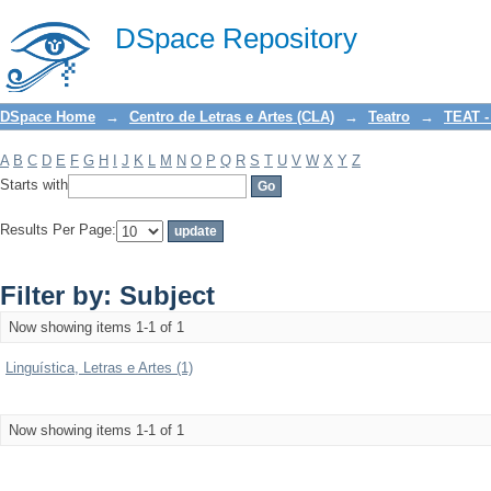
Filter by: Subject
DSpace Repository
DSpace Home
→
Centro de Letras e Artes (CLA)
→
Teatro
→
TEAT -
A
B
C
D
E
F
G
H
I
J
K
L
M
N
O
P
Q
R
S
T
U
V
W
X
Y
Z
Starts with
Results Per Page:
Filter by: Subject
Now showing items 1-1 of 1
Linguística, Letras e Artes (1)
Now showing items 1-1 of 1