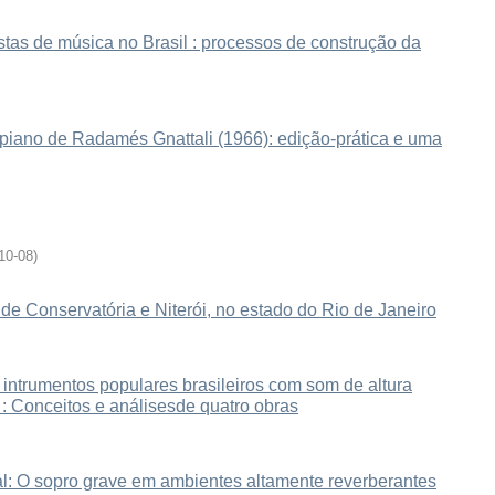
tas de música no Brasil : processos de construção da
 piano de Radamés Gnattali (1966): edição-prática e uma
10-08
)
 de Conservatória e Niterói, no estado do Rio de Janeiro
s intrumentos populares brasileiros com som de altura
: Conceitos e análisesde quatro obras
al: O sopro grave em ambientes altamente reverberantes