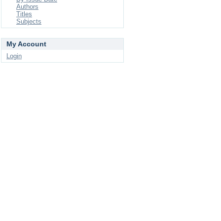
Authors
Titles
Subjects
My Account
Login