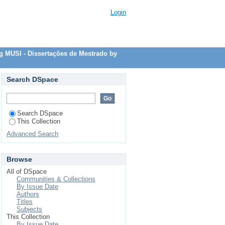
Login
g MUSI - Dissertações de Mestrado by
Search DSpace
Search DSpace
This Collection
Advanced Search
Browse
All of DSpace
Communities & Collections
By Issue Date
Authors
Titles
Subjects
This Collection
By Issue Date