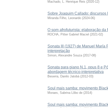
Machado, L. Henrique Reis
(
2020-12
)
Sobre Joaquim Callado: discursos hi
Miranda Filho, Leonardo
(
2024-06
)
O som afrofuturista: elaboração da 
ROCHA, Pitter Gabriel Maciel
(
2021-02
)
Sonata III (1927) de Manuel María P
interpretação
Simon, Alexandre Souza
(
2017-08
)
Sonata para piano N.1, opus 8 e Pó
abordagem técnico-interpretativa
Beserra, Danilo Jatobá
(
2012-03
)
Soul mais samba: movimento Black
Moraes, Sabrina Lôbo de
(
2014
)
Soul mais samba: movimento Black