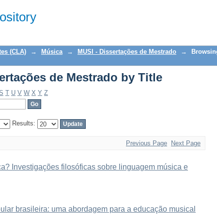
ertações de Mestrado by Title
sitory
tes (CLA)
→
Música
→
MUSI - Dissertações de Mestrado
→
Browsin
ertações de Mestrado by Title
S
T
U
V
W
X
Y
Z
Results:
Previous Page
Next Page
? Investigações filosóficas sobre linguagem música e
ular brasileira: uma abordagem para a educação musical