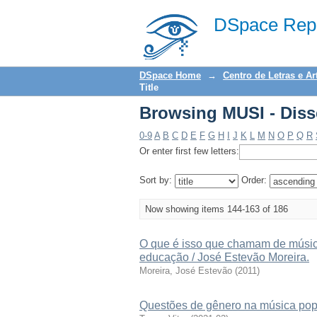
Browsing MUSI - Diss
DSpace Repo
DSpace Home
→
Centro de Letras e Ar
Title
Browsing MUSI - Diss
0-9
A
B
C
D
E
F
G
H
I
J
K
L
M
N
O
P
Q
R
Or enter first few letters:
Sort by:
Order:
Now showing items 144-163 of 186
O que é isso que chamam de música
educação / José Estevão Moreira.
Moreira, José Estevão
(
2011
)
Questões de gênero na música pop