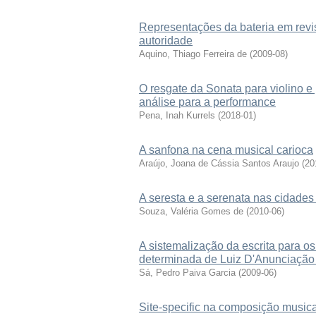
Representações da bateria em revis
autoridade
Aquino, Thiago Ferreira de
(
2009-08
)
O resgate da Sonata para violino e
análise para a performance
Pena, Inah Kurrels
(
2018-01
)
A sanfona na cena musical carioca
Araújo, Joana de Cássia Santos Araujo
(
20
A seresta e a serenata nas cidades
Souza, Valéria Gomes de
(
2010-06
)
A sistemalização da escrita para o
determinada de Luiz D'Anunciação 
Sá, Pedro Paiva Garcia
(
2009-06
)
Site-specific na composição music