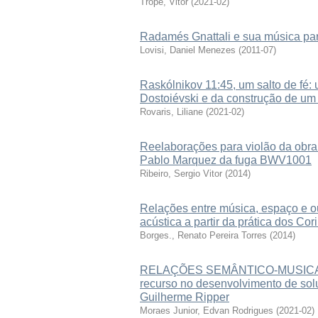
Trope, Vitor
(
2021-02
)
Radamés Gnattali e sua música pa
Lovisi, Daniel Menezes
(
2011-07
)
Raskólnikov 11:45, um salto de fé: u
Dostoiévski e da construção de um
Rovaris, Liliane
(
2021-02
)
Reelaborações para violão da obra
Pablo Marquez da fuga BWV1001
Ribeiro, Sergio Vitor
(
2014
)
Relações entre música, espaço e o
acústica a partir da prática dos Cor
Borges., Renato Pereira Torres
(
2014
)
RELAÇÕES SEMÂNTICO-MUSICAIS 
recurso no desenvolvimento de solu
Guilherme Ripper
Moraes Junior, Edvan Rodrigues
(
2021-02
)