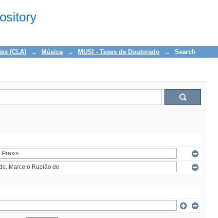
sitory
tes (CLA)
→
Música
→
MUSI - Teses de Doutorado
→
Search