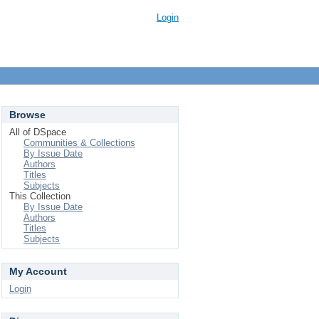
Login
Browse
All of DSpace
Communities & Collections
By Issue Date
Authors
Titles
Subjects
This Collection
By Issue Date
Authors
Titles
Subjects
My Account
Login