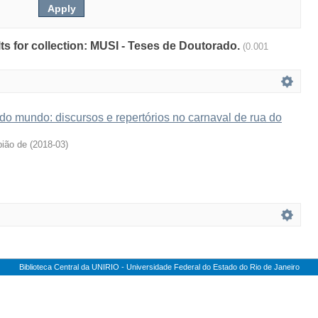
ults for collection: MUSI - Teses de Doutorado.
(0.001
do mundo: discursos e repertórios no carnaval de rua do
pião de
(
2018-03
)
Biblioteca Central da UNIRIO - Universidade Federal do Estado do Rio de Janeiro